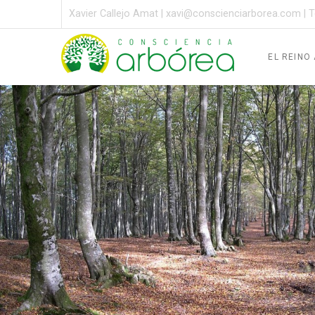
Xavier Callejo Amat |
xavi@conscienciarborea.com
| T
EL REINO