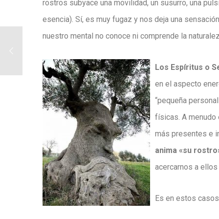
rostros subyace una movilidad, un susurro, una
puls
esencia
). Sí, es muy fugaz y nos deja una sensaci
nuestro mental no conoce ni comprende la naturale
Los Espíritus o 
en el aspecto energ
“pequeña persona
físicas. A menudo 
más presentes e i
anima «su rostro
acercarnos a ellos
Es en estos caso