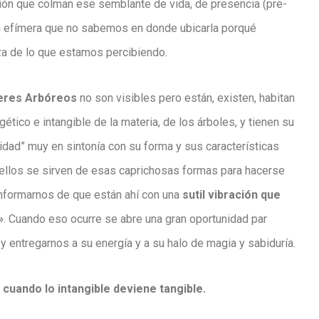
ión
que colman ese semblante de vida, de presencia (
pre-
ón efímera que no sabemos en donde ubicarla porqué
za de lo que estamos percibiendo.
Seres Arbóreos
no son visibles pero están, existen, habitan
ético e intangible de la materia, de los árboles, y tienen su
lidad” muy en
sintonía
con su forma y sus características
ellos se sirven de esas caprichosas formas para hacerse
nformarnos de que están ahí con una
sutil vibración que
»
. Cuando eso ocurre se abre una gran oportunidad par
 y entregarnos a su energía y a su halo de magia y sabiduría.
s
cuando lo intangible deviene tangible.