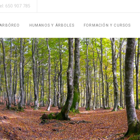
el: 650 907 785
 ARBÓREO
HUMANOS Y ÁRBOLES
FORMACIÓN Y CURSOS