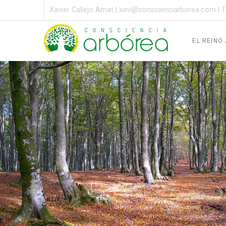
Xavier Callejo Amat |
xavi@conscienciarborea.com
| T
EL REINO