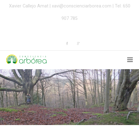
Xavier Callejo Amat |
xavi@conscienciarborea.com
| Tel: 650
907 785