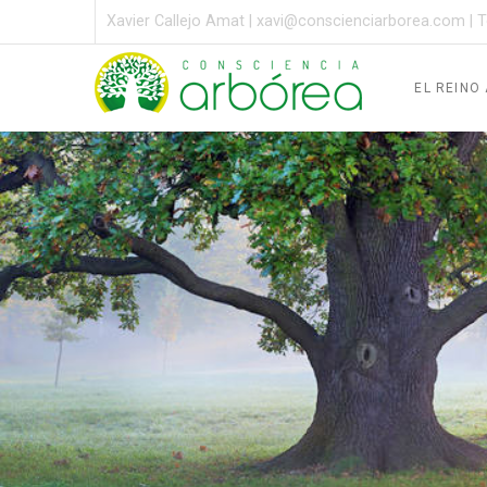
Xavier Callejo Amat |
xavi@conscienciarborea.com
| T
EL REINO