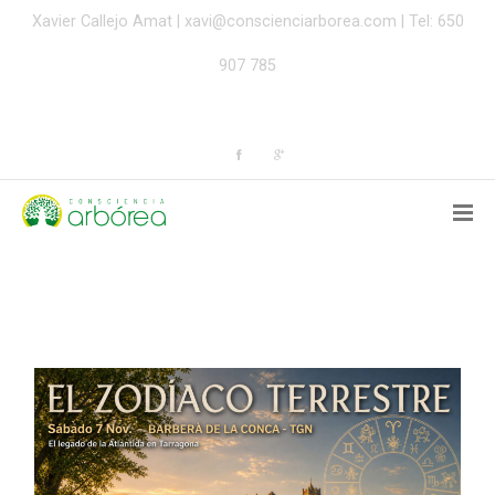
Xavier Callejo Amat |
xavi@conscienciarborea.com
| Tel: 650
907 785