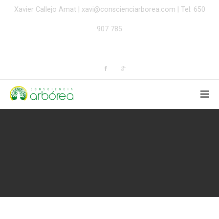
Xavier Callejo Amat |
xavi@conscienciarborea.com
| Tel: 650
907 785