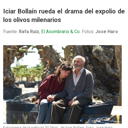
Iciar Bollaín rueda el drama del expolio de
los olivos milenarios
Fuente:
Rafa Ruiz
,
El Asombrario & Co.
Fotos:
Jose Haro
Fotograma de la película ‘El Olivo’, de Iciar Bollain. Foto: José Haro.