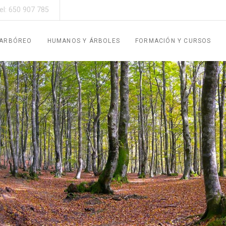
el: 650 907 785
 ARBÓREO
HUMANOS Y ÁRBOLES
FORMACIÓN Y CURSOS