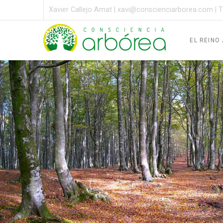
Xavier Callejo Amat |
xavi@conscienciarborea.com
| T
EL REINO