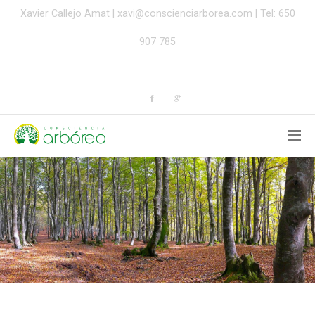
Xavier Callejo Amat |
xavi@conscienciarborea.com
| Tel: 650
907 785