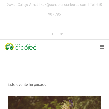
Xavier Callejo Amat |
xavi@conscienciarborea.com
| Tel: 650
907 785
Este evento ha pasado.