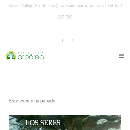
Xavier Callejo Amat |
xavi@conscienciarborea.com
| Tel: 650
907 785
Este evento ha pasado.