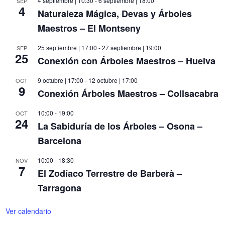
4 septiembre | 10:30
-
6 septiembre | 18:00
SEP
4
Naturaleza Mágica, Devas y Árboles
Maestros – El Montseny
25 septiembre | 17:00
-
27 septiembre | 19:00
SEP
25
Conexión con Árboles Maestros – Huelva
9 octubre | 17:00
-
12 octubre | 17:00
OCT
9
Conexión Árboles Maestros – Collsacabra
10:00
-
19:00
OCT
24
La Sabiduría de los Árboles – Osona –
Barcelona
10:00
-
18:30
NOV
7
El Zodíaco Terrestre de Barberà –
Tarragona
Ver calendario