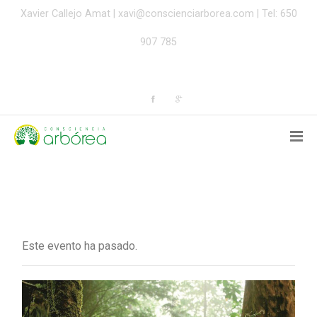
Xavier Callejo Amat |
xavi@conscienciarborea.com
| Tel: 650
907 785
Este evento ha pasado.