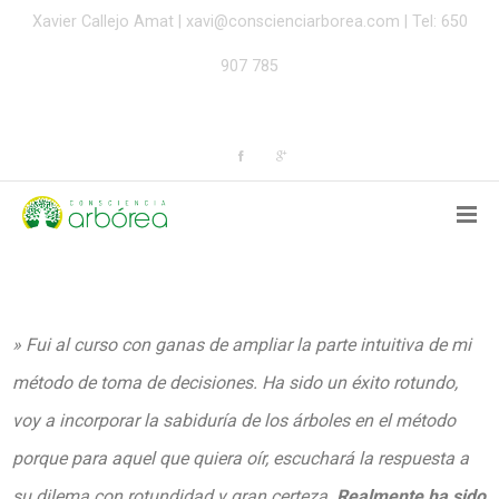
Xavier Callejo Amat |
xavi@conscienciarborea.com
| Tel: 650
907 785
» Fui al curso con ganas de ampliar la parte intuitiva de mi
método de toma de decisiones. Ha sido un éxito rotundo,
voy a incorporar la sabiduría de los árboles en el método
porque para aquel que quiera oír, escuchará la respuesta a
su dilema con rotundidad y gran certeza.
Realmente ha sido