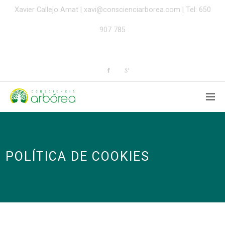
Xavier Callejo Amat |
xavi@conscienciarborea.com
| Tel: 650
907 785
POLÍTICA DE COOKIES