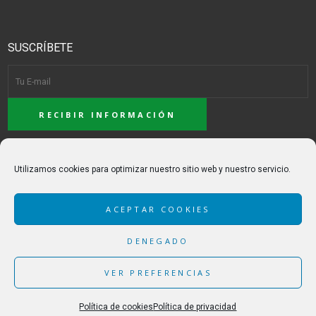
SUSCRÍBETE
ACEPTO LA POLÍTICA DE PRIVACIDAD
Utilizamos cookies para optimizar nuestro sitio web y nuestro servicio.
ACEPTAR COOKIES
DENEGADO
VER PREFERENCIAS
© CONSCIENCIA ARBÓREA - MADE WITH
BY
TÒNIC | ART I COMUNICACIÓ
-
POLÍTICA DE
PRIVACIDAD
Política de cookies
Política de privacidad